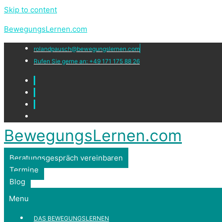
Skip to content
BewegungsLernen.com
rolandpausch@bewegungslernen.com
Rufen Sie gerne an: +49 171 175 88 26
BewegungsLernen.com
Beratungsgespräch vereinbaren
Termine
Blog
Menu
DAS BEWEGUNGSLERNEN