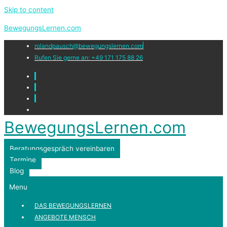
Skip to content
BewegungsLernen.com
rolandpausch@bewegungslernen.com
Rufen Sie gerne an: +49 171 175 88 26
BewegungsLernen.com
Beratungsgespräch vereinbaren
Termine
Blog
Menu
DAS BEWEGUNGSLERNEN
ANGEBOTE MENSCH