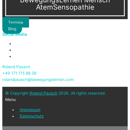
AtemSensopathie
Termine
Blog
Social Media
Roland Pausch
+49 171 175 88 26
rolandpausch@bewegungslernen.com
© Copyright
Roland Pausch
2026. All rights reserved.
Menu
Impressum
Datenschutz