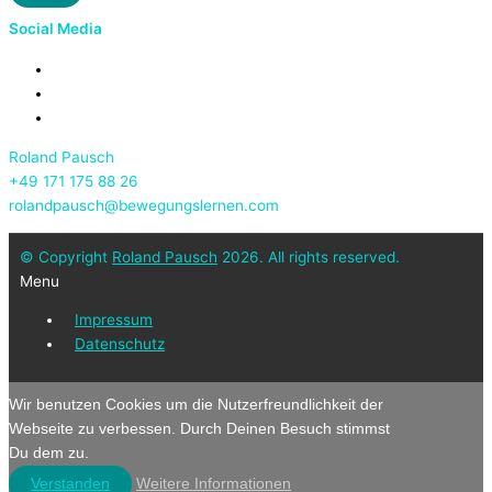
Social Media
Roland Pausch
+49 171 175 88 26
rolandpausch@bewegungslernen.com
© Copyright
Roland Pausch
2026. All rights reserved.
Menu
Impressum
Datenschutz
Wir benutzen Cookies um die Nutzerfreundlichkeit der
Webseite zu verbessen. Durch Deinen Besuch stimmst
Du dem zu.
Verstanden
Weitere Informationen