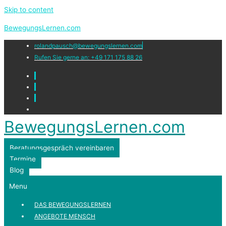
Skip to content
BewegungsLernen.com
rolandpausch@bewegungslernen.com
Rufen Sie gerne an: +49 171 175 88 26
BewegungsLernen.com
Beratungsgespräch vereinbaren
Termine
Blog
Menu
DAS BEWEGUNGSLERNEN
ANGEBOTE MENSCH