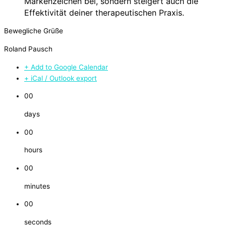
Markenzeichen bei, sondern steigert auch die
Effektivität deiner therapeutischen Praxis.
Bewegliche Grüße
Roland Pausch
+ Add to Google Calendar
+ iCal / Outlook export
00
days
00
hours
00
minutes
00
seconds