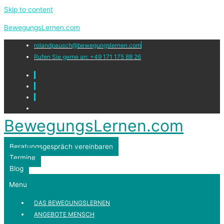
Skip to content
BewegungsLernen.com
rolandpausch@bewegungslernen.com
Rufen Sie gerne an: +49 171 175 88 26
BewegungsLernen.com
Beratungsgespräch vereinbaren
Termine
Blog
Menu
DAS BEWEGUNGSLERNEN
ANGEBOTE MENSCH