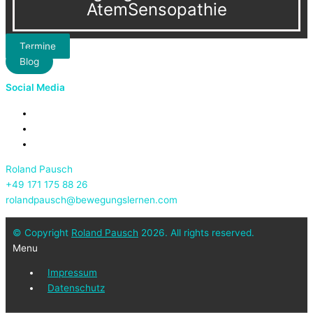
AtemSensopathie
Termine
Blog
Social Media
Roland Pausch
+49 171 175 88 26
rolandpausch@bewegungslernen.com
© Copyright
Roland Pausch
2026. All rights reserved.
Menu
Impressum
Datenschutz