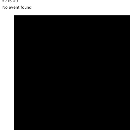
€315.00
No event found!