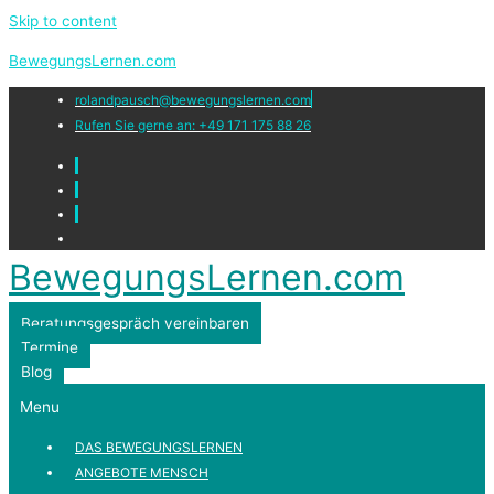
Skip to content
BewegungsLernen.com
rolandpausch@bewegungslernen.com
Rufen Sie gerne an: +49 171 175 88 26
BewegungsLernen.com
Beratungsgespräch vereinbaren
Termine
Blog
Menu
DAS BEWEGUNGSLERNEN
ANGEBOTE MENSCH