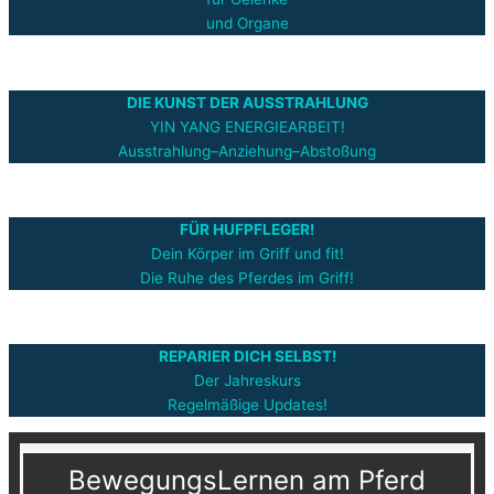
und Organe
DIE KUNST DER AUSSTRAHLUNG
YIN YANG ENERGIEARBEIT!
Ausstrahlung–Anziehung–Abstoßung
FÜR HUFPFLEGER!
Dein Körper im Griff und fit!
Die Ruhe des Pferdes im Griff!
REPARIER DICH SELBST!
Der Jahreskurs
Regelmäßige Updates!
BewegungsLernen am Pferd