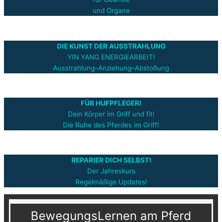
und Organe
DIE KUNST DER AUSSTRAHLUNG
YIN YANG ENERGIEARBEIT!
Ausstrahlung–Anziehung–Abstoßung
FÜR HUFPFLEGER!
Dein Körper im Griff und fit!
Die Ruhe des Pferdes im Griff!
REPARIER DICH SELBST!
Der Jahreskurs
Regelmäßige Updates!
BewegungsLernen am Pferd