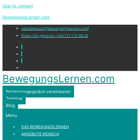
Skip to content
BewegungsLernen.com
rolandpausch@bewegungslernen.com
Rufen Sie gerne an: +49 171 175 88 26
BewegungsLernen.com
Beratungsgespräch vereinbaren
Termine
Blog
Menu
DAS BEWEGUNGSLERNEN
ANGEBOTE MENSCH