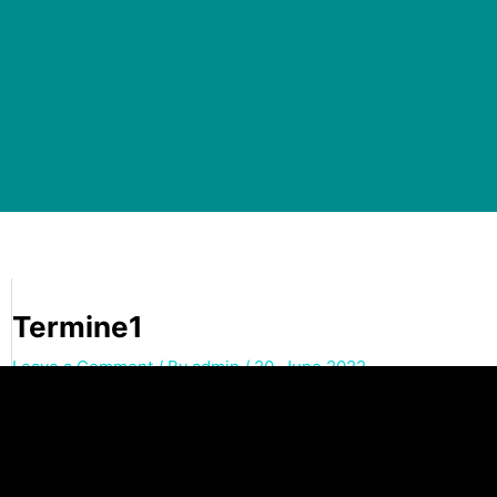
Termine1
Leave a Comment
/ By
admin
/
20. June 2022
←
Previous Media