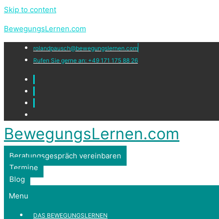
Skip to content
BewegungsLernen.com
rolandpausch@bewegungslernen.com
Rufen Sie gerne an: +49 171 175 88 26
BewegungsLernen.com
Beratungsgespräch vereinbaren
Termine
Blog
Menu
DAS BEWEGUNGSLERNEN