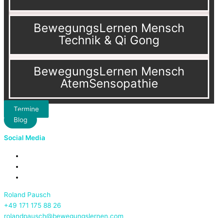
BewegungsLernen Mensch
Technik & Qi Gong
BewegungsLernen Mensch
AtemSensopathie
Termine
Blog
Social Media
Roland Pausch
+49 171 175 88 26
rolandpausch@bewegungslernen.com