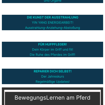
und Organe
DIE KUNST DER AUSSTRAHLUNG
YIN YANG ENERGIEARBEIT!
Ausstrahlung–Anziehung–Abstoßung
FÜR HUFPFLEGER!
Dein Körper im Griff und fit!
Die Ruhe des Pferdes im Griff!
REPARIER DICH SELBST!
Der Jahreskurs
Regelmäßige Updates!
BewegungsLernen am Pferd