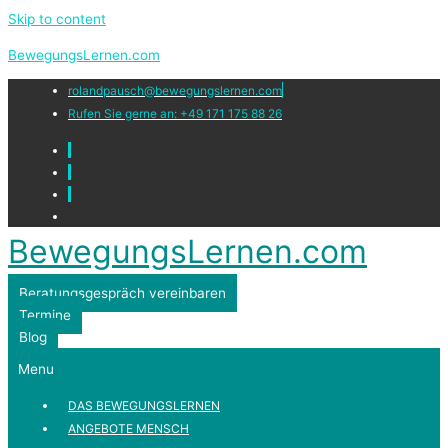
Skip to content
BewegungsLernen.com
rolandpausch@bewegungslernen.com
Rufen Sie gerne an: +49 171 175 88 26
BewegungsLernen.com
Beratungsgespräch vereinbaren
Termine
Blog
Menu
DAS BEWEGUNGSLERNEN
ANGEBOTE MENSCH