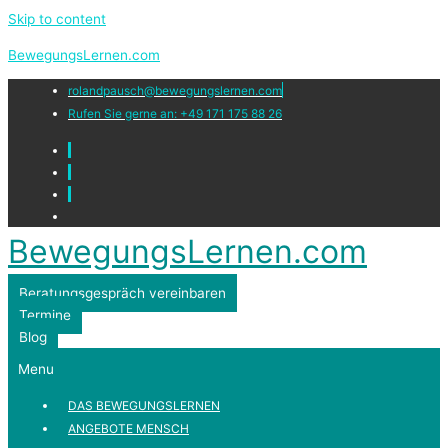
Skip to content
BewegungsLernen.com
rolandpausch@bewegungslernen.com
Rufen Sie gerne an: +49 171 175 88 26
BewegungsLernen.com
Beratungsgespräch vereinbaren
Termine
Blog
Menu
DAS BEWEGUNGSLERNEN
ANGEBOTE MENSCH