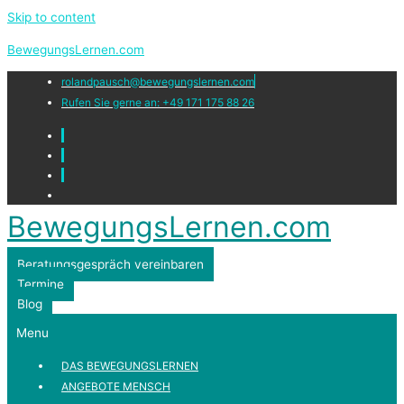
Skip to content
BewegungsLernen.com
rolandpausch@bewegungslernen.com
Rufen Sie gerne an: +49 171 175 88 26
BewegungsLernen.com
Beratungsgespräch vereinbaren
Termine
Blog
Menu
DAS BEWEGUNGSLERNEN
ANGEBOTE MENSCH