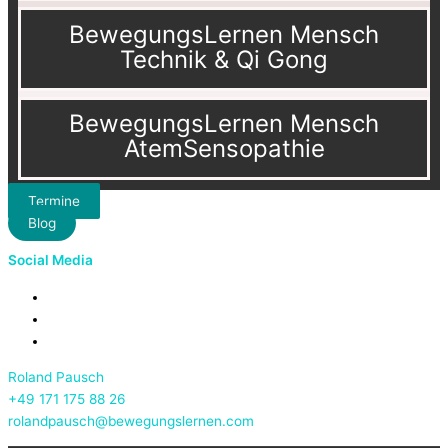
BewegungsLernen Mensch
Technik & Qi Gong
BewegungsLernen Mensch
AtemSensopathie
Termine
Blog
Social Media
Roland Pausch
+49 171 175 88 26
rolandpausch@bewegungslernen.com