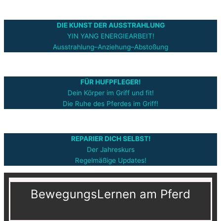
DIE KUNST DER AUSSTRAHLUNG
YIN YANG ENERGIEARBEIT!
Ausstrahlung–Anziehung–Abstoßung
FÜR HUFPFLEGER!
Dein Körper im Griff und fit!
Die Ruhe des Pferdes im Griff!
REPARIER DICH SELBST!
Der Jahreskurs
Regelmäßige Updates!
BewegungsLernen am Pferd