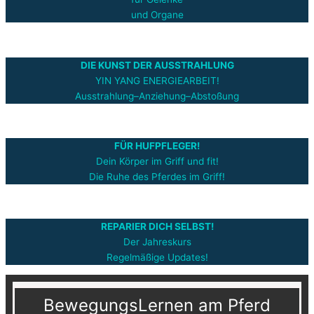
und Organe
DIE KUNST DER AUSSTRAHLUNG
YIN YANG ENERGIEARBEIT!
Ausstrahlung–Anziehung–Abstoßung
FÜR HUFPFLEGER!
Dein Körper im Griff und fit!
Die Ruhe des Pferdes im Griff!
REPARIER DICH SELBST!
Der Jahreskurs
Regelmäßige Updates!
BewegungsLernen am Pferd