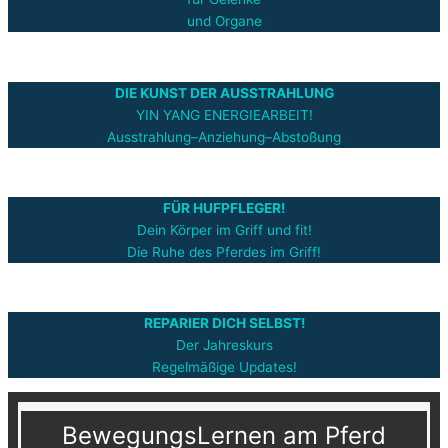
und Organe
DIE KUNST DER AUSSTRAHLUNG
YIN YANG ENERGIEARBEIT!
Ausstrahlung–Anziehung–Abstoßung
FÜR HUFPFLEGER!
Dein Körper im Griff und fit!
Die Ruhe des Pferdes im Griff!
REPARIER DICH SELBST!
Der Jahreskurs
Regelmäßige Updates!
BewegungsLernen am Pferd