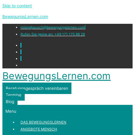
Skip to content
BewegungsLernen.com
rolandpausch@bewegungslernen.com
Rufen Sie gerne an: +49 171 175 88 26
BewegungsLernen.com
Beratungsgespräch vereinbaren
Termine
Blog
Menu
DAS BEWEGUNGSLERNEN
ANGEBOTE MENSCH