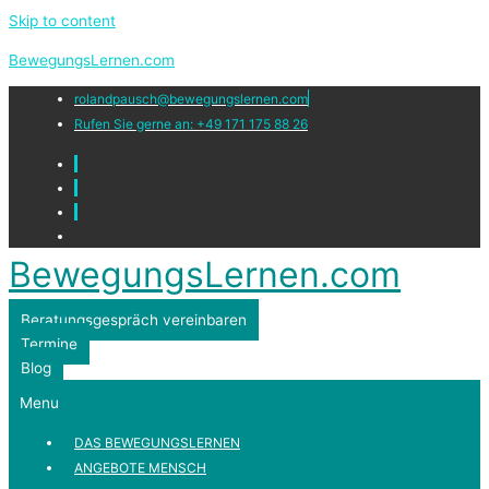
Skip to content
BewegungsLernen.com
rolandpausch@bewegungslernen.com
Rufen Sie gerne an: +49 171 175 88 26
BewegungsLernen.com
Beratungsgespräch vereinbaren
Termine
Blog
Menu
DAS BEWEGUNGSLERNEN
ANGEBOTE MENSCH