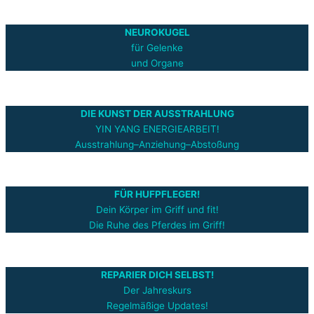
NEUROKUGEL
für Gelenke
und Organe
DIE KUNST DER AUSSTRAHLUNG
YIN YANG ENERGIEARBEIT!
Ausstrahlung–Anziehung–Abstoßung
FÜR HUFPFLEGER!
Dein Körper im Griff und fit!
Die Ruhe des Pferdes im Griff!
REPARIER DICH SELBST!
Der Jahreskurs
Regelmäßige Updates!