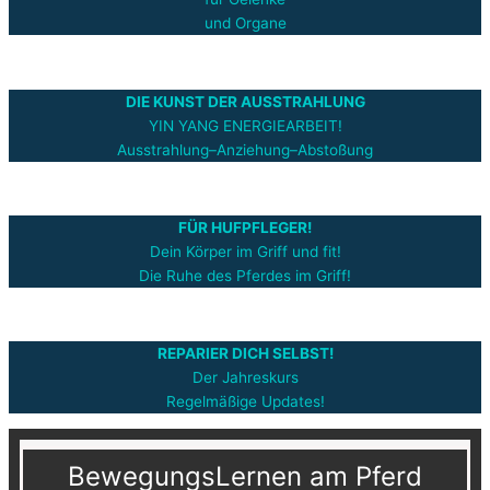
und Organe
DIE KUNST DER AUSSTRAHLUNG
YIN YANG ENERGIEARBEIT!
Ausstrahlung–Anziehung–Abstoßung
FÜR HUFPFLEGER!
Dein Körper im Griff und fit!
Die Ruhe des Pferdes im Griff!
REPARIER DICH SELBST!
Der Jahreskurs
Regelmäßige Updates!
BewegungsLernen am Pferd