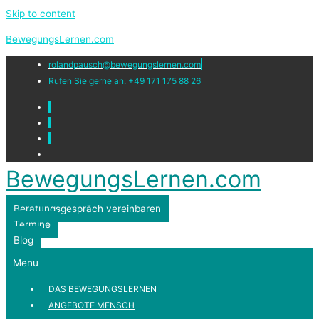
Skip to content
BewegungsLernen.com
rolandpausch@bewegungslernen.com
Rufen Sie gerne an: +49 171 175 88 26
BewegungsLernen.com
Beratungsgespräch vereinbaren
Termine
Blog
Menu
DAS BEWEGUNGSLERNEN
ANGEBOTE MENSCH