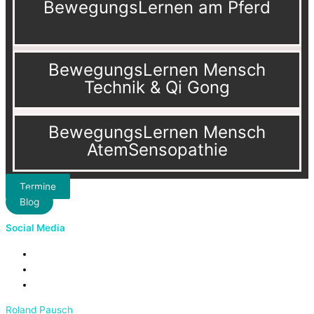
BewegungsLernen am Pferd
BewegungsLernen Mensch
Technik & Qi Gong
BewegungsLernen Mensch
AtemSensopathie
Termine
Blog
Social Media
Roland Pausch