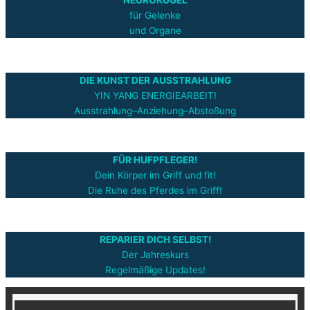
NEUROKUGEL
für Gelenke
und Organe
DIE KUNST DER AUSSTRAHLUNG
YIN YANG ENERGIEARBEIT!
Ausstrahlung–Anziehung–Abstoßung
FÜR HUFPFLEGER!
Dein Körper im Griff und fit!
Die Ruhe des Pferdes im Griff!
REPARIER DICH SELBST!
Der Jahreskurs
Regelmäßige Updates!