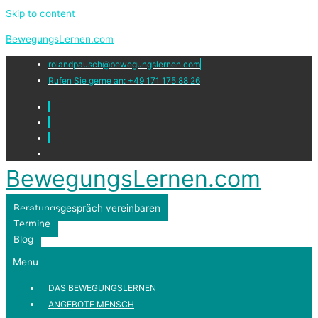
Skip to content
BewegungsLernen.com
rolandpausch@bewegungslernen.com
Rufen Sie gerne an: +49 171 175 88 26
BewegungsLernen.com
Beratungsgespräch vereinbaren
Termine
Blog
Menu
DAS BEWEGUNGSLERNEN
ANGEBOTE MENSCH