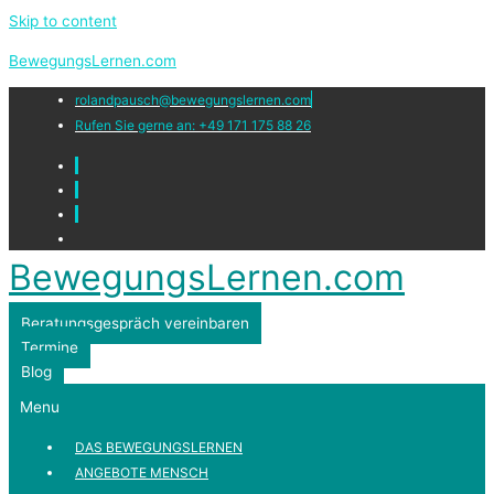
Skip to content
BewegungsLernen.com
rolandpausch@bewegungslernen.com
Rufen Sie gerne an: +49 171 175 88 26
BewegungsLernen.com
Beratungsgespräch vereinbaren
Termine
Blog
Menu
DAS BEWEGUNGSLERNEN
ANGEBOTE MENSCH