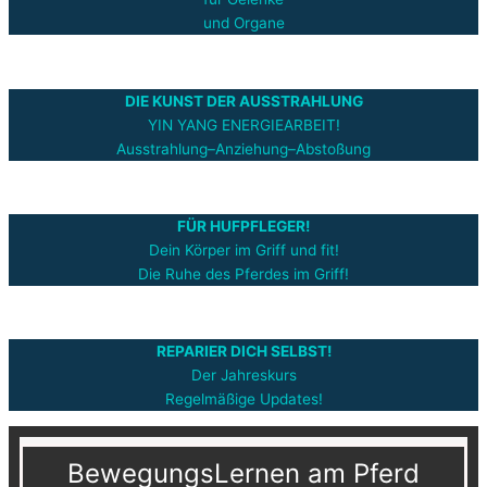
und Organe
DIE KUNST DER AUSSTRAHLUNG
YIN YANG ENERGIEARBEIT!
Ausstrahlung–Anziehung–Abstoßung
FÜR HUFPFLEGER!
Dein Körper im Griff und fit!
Die Ruhe des Pferdes im Griff!
REPARIER DICH SELBST!
Der Jahreskurs
Regelmäßige Updates!
BewegungsLernen am Pferd