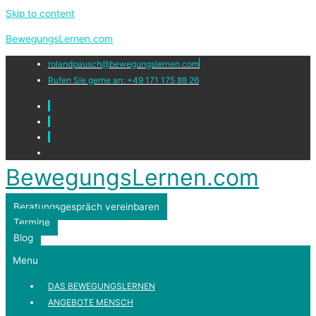
Skip to content
BewegungsLernen.com
rolandpausch@bewegungslernen.com
Rufen Sie gerne an: +49 171 175 88 26
BewegungsLernen.com
Beratungsgespräch vereinbaren
Termine
Blog
Menu
DAS BEWEGUNGSLERNEN
ANGEBOTE MENSCH