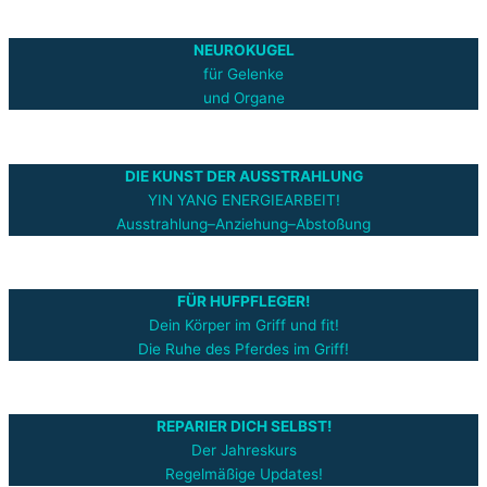
NEUROKUGEL
für Gelenke
und Organe
DIE KUNST DER AUSSTRAHLUNG
YIN YANG ENERGIEARBEIT!
Ausstrahlung–Anziehung–Abstoßung
FÜR HUFPFLEGER!
Dein Körper im Griff und fit!
Die Ruhe des Pferdes im Griff!
REPARIER DICH SELBST!
Der Jahreskurs
Regelmäßige Updates!