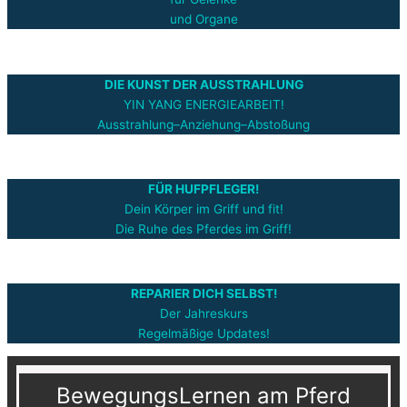
und Organe
DIE KUNST DER AUSSTRAHLUNG
YIN YANG ENERGIEARBEIT!
Ausstrahlung–Anziehung–Abstoßung
FÜR HUFPFLEGER!
Dein Körper im Griff und fit!
Die Ruhe des Pferdes im Griff!
REPARIER DICH SELBST!
Der Jahreskurs
Regelmäßige Updates!
BewegungsLernen am Pferd