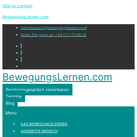
Skip to content
BewegungsLernen.com
rolandpausch@bewegungslernen.com
Rufen Sie gerne an: +49 171 175 88 26
BewegungsLernen.com
Beratungsgespräch vereinbaren
Termine
Blog
Menu
DAS BEWEGUNGSLERNEN
ANGEBOTE MENSCH