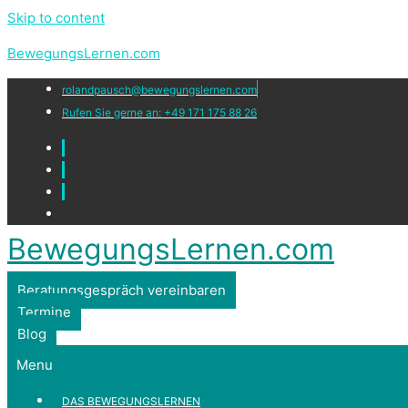
Skip to content
BewegungsLernen.com
rolandpausch@bewegungslernen.com
Rufen Sie gerne an: +49 171 175 88 26
BewegungsLernen.com
Beratungsgespräch vereinbaren
Termine
Blog
Menu
DAS BEWEGUNGSLERNEN