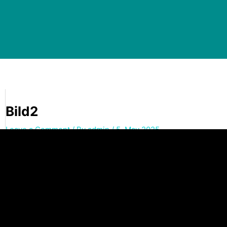
Bild2
Leave a Comment
/ By
admin
/
5. May 2025
←
Previous Media