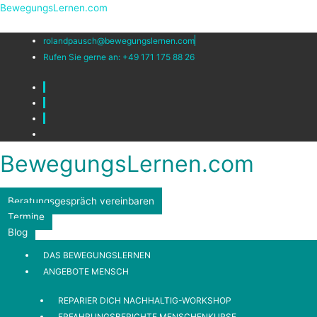
Skip
Menu
Menu
BewegungsLernen.com
to
content
rolandpausch@bewegungslernen.com
Rufen Sie gerne an: +49 171 175 88 26
BewegungsLernen.com
Beratungsgespräch vereinbaren
Termine
Blog
DAS BEWEGUNGSLERNEN
ANGEBOTE MENSCH
REPARIER DICH NACHHALTIG-WORKSHOP
ERFAHRUNGSBERICHTE MENSCHENKURSE