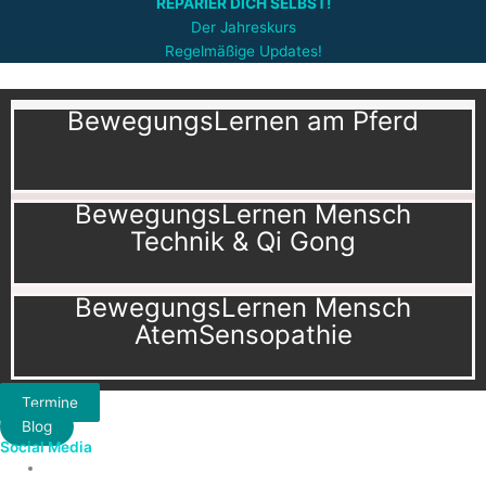
REPARIER DICH SELBST!
Der Jahreskurs
Regelmäßige Updates!
BewegungsLernen am Pferd
BewegungsLernen Mensch
Technik & Qi Gong
BewegungsLernen Mensch
AtemSensopathie
Termine
Blog
Social Media