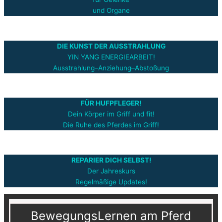
und Organe
DIE KUNST DER AUSSTRAHLUNG
YIN YANG ENERGIEARBEIT!
Ausstrahlung–Anziehung–Abstoßung
FÜR HUFPFLEGER!
Dein Körper im Griff und fit!
Die Ruhe des Pferdes im Griff!
REPARIER DICH SELBST!
Der Jahreskurs
Regelmäßige Updates!
BewegungsLernen am Pferd