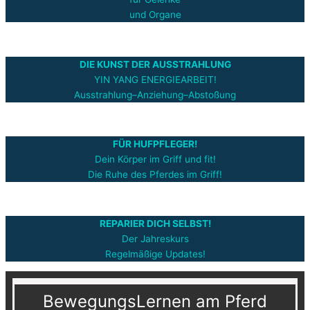
und Organe
DIE KUNST DER AUSSTRAHLUNG
YIN YANG ENERGIEARBEIT!
Ausstrahlung–Anziehung–Abstoßung
FÜR HUFPFLEGER!
Dein Körper im Griff und fit!
Die Ruhe des Pferdes im Griff!
REPARIER DICH SELBST!
Der Jahreskurs
Regelmäßige Updates!
BewegungsLernen am Pferd