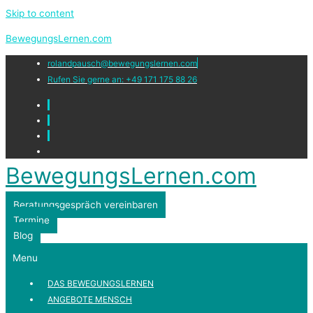
Skip to content
BewegungsLernen.com
rolandpausch@bewegungslernen.com
Rufen Sie gerne an: +49 171 175 88 26
BewegungsLernen.com
Beratungsgespräch vereinbaren
Termine
Blog
Menu
DAS BEWEGUNGSLERNEN
ANGEBOTE MENSCH