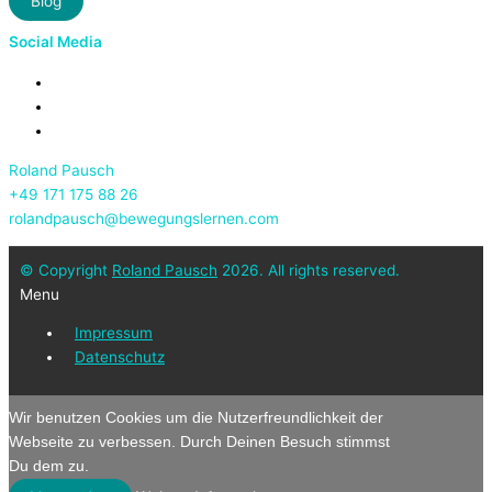
Blog
Social Media
Roland Pausch
+49 171 175 88 26
rolandpausch@bewegungslernen.com
© Copyright
Roland Pausch
2026. All rights reserved.
Menu
Impressum
Datenschutz
Wir benutzen Cookies um die Nutzerfreundlichkeit der
Webseite zu verbessen. Durch Deinen Besuch stimmst
Du dem zu.