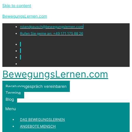
Skip to content
BewegungsLernen.com
rolandpausch@bewegungslernen.com
Rufen Sie gerne an: +49 171 175 88 26
BewegungsLernen.com
Beratungsgespräch vereinbaren
Termine
Blog
Menu
DAS BEWEGUNGSLERNEN
ANGEBOTE MENSCH