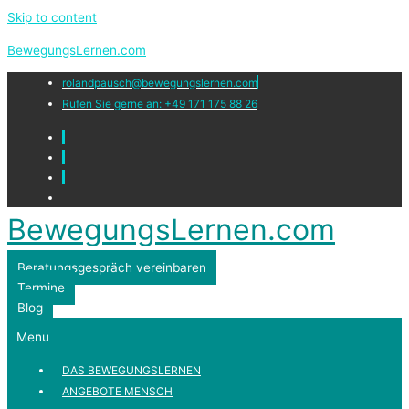
Skip to content
BewegungsLernen.com
rolandpausch@bewegungslernen.com
Rufen Sie gerne an: +49 171 175 88 26
BewegungsLernen.com
Beratungsgespräch vereinbaren
Termine
Blog
Menu
DAS BEWEGUNGSLERNEN
ANGEBOTE MENSCH