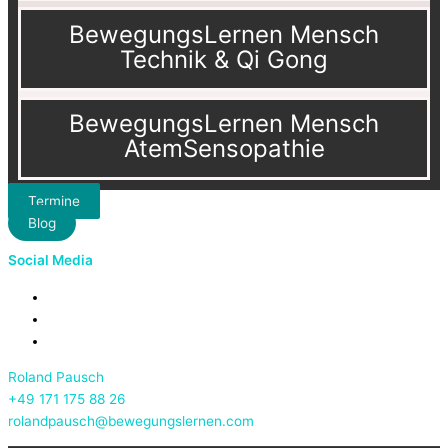
BewegungsLernen Mensch
Technik & Qi Gong
BewegungsLernen Mensch
AtemSensopathie
Termine
Blog
Social Media
Roland Pausch
+49 171 175 88 26
rolandpausch@bewegungslernen.com