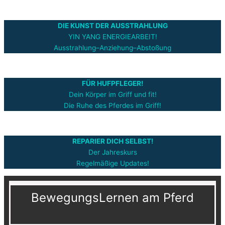
DIE KUNST DER AUSSTRAHLUNG
YIN YANG ENERGIEARBEIT!
Ausstrahlung–Anziehung–Abstoßung
FÜR HUFPFLEGER!
Dein Körper im Griff und fit!
Die Ruhe des Pferdes im Griff!
REPARIER DICH SELBST!
Der Jahreskurs
Regelmäßige Updates!
BewegungsLernen am Pferd