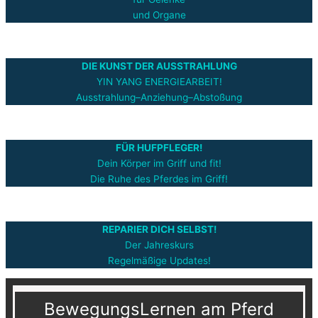
und Organe
DIE KUNST DER AUSSTRAHLUNG
YIN YANG ENERGIEARBEIT!
Ausstrahlung–Anziehung–Abstoßung
FÜR HUFPFLEGER!
Dein Körper im Griff und fit!
Die Ruhe des Pferdes im Griff!
REPARIER DICH SELBST!
Der Jahreskurs
Regelmäßige Updates!
BewegungsLernen am Pferd