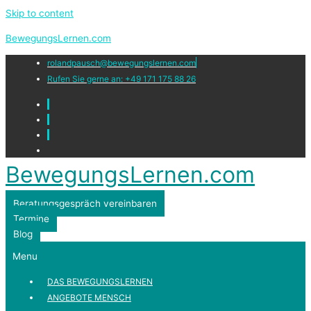
Skip to content
BewegungsLernen.com
rolandpausch@bewegungslernen.com
Rufen Sie gerne an: +49 171 175 88 26
BewegungsLernen.com
Beratungsgespräch vereinbaren
Termine
Blog
Menu
DAS BEWEGUNGSLERNEN
ANGEBOTE MENSCH