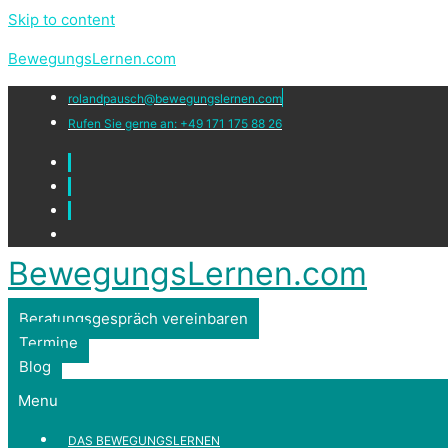
Skip to content
BewegungsLernen.com
rolandpausch@bewegungslernen.com
Rufen Sie gerne an: +49 171 175 88 26
BewegungsLernen.com
Beratungsgespräch vereinbaren
Termine
Blog
Menu
DAS BEWEGUNGSLERNEN