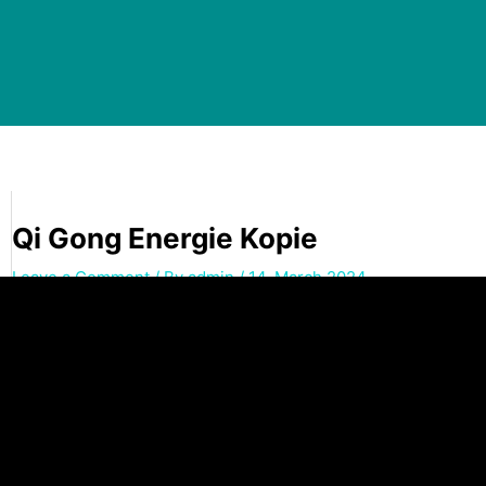
Qi Gong Energie Kopie
Leave a Comment
/ By
admin
/
14. March 2024
←
Previous Media