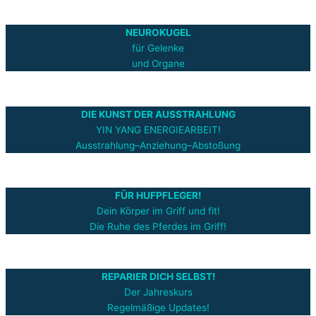
NEUROKUGEL
für Gelenke
und Organe
DIE KUNST DER AUSSTRAHLUNG
YIN YANG ENERGIEARBEIT!
Ausstrahlung–Anziehung–Abstoßung
FÜR HUFPFLEGER!
Dein Körper im Griff und fit!
Die Ruhe des Pferdes im Griff!
REPARIER DICH SELBST!
Der Jahreskurs
Regelmäßige Updates!