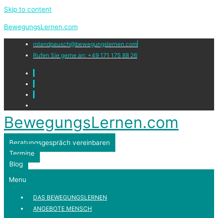
Skip to content
BewegungsLernen.com
rolandpausch@bewegungslernen.com
Rufen Sie gerne an: +49 171 175 88 26
BewegungsLernen.com
Beratungsgespräch vereinbaren
Termine
Blog
Menu
DAS BEWEGUNGSLERNEN
ANGEBOTE MENSCH