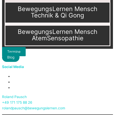
BewegungsLernen Mensch
Technik & Qi Gong
BewegungsLernen Mensch
AtemSensopathie
Termine
Blog
Social Media
Roland Pausch
+49 171 175 88 26
rolandpausch@bewegungslernen.com