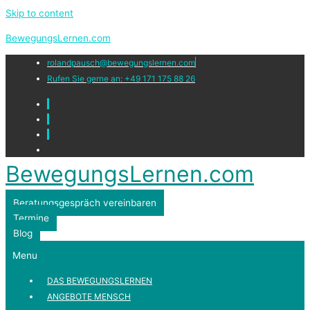
Skip to content
BewegungsLernen.com
rolandpausch@bewegungslernen.com
Rufen Sie gerne an: +49 171 175 88 26
BewegungsLernen.com
Beratungsgespräch vereinbaren
Termine
Blog
Menu
DAS BEWEGUNGSLERNEN
ANGEBOTE MENSCH