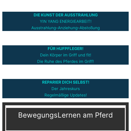
DIE KUNST DER AUSSTRAHLUNG
YIN YANG ENERGIEARBEIT!
Ausstrahlung–Anziehung–Abstoßung
FÜR HUFPFLEGER!
Dein Körper im Griff und fit!
Die Ruhe des Pferdes im Griff!
REPARIER DICH SELBST!
Der Jahreskurs
Regelmäßige Updates!
BewegungsLernen am Pferd