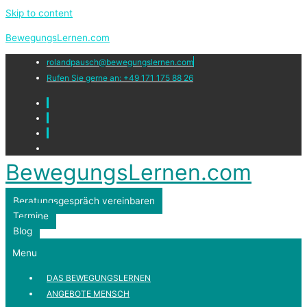
Skip to content
BewegungsLernen.com
rolandpausch@bewegungslernen.com
Rufen Sie gerne an: +49 171 175 88 26
BewegungsLernen.com
Beratungsgespräch vereinbaren
Termine
Blog
Menu
DAS BEWEGUNGSLERNEN
ANGEBOTE MENSCH