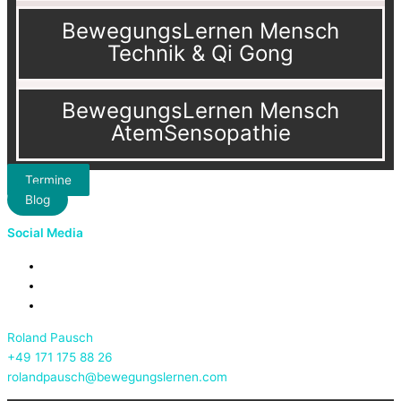
BewegungsLernen Mensch
Technik & Qi Gong
BewegungsLernen Mensch
AtemSensopathie
Termine
Blog
Social Media
Roland Pausch
+49 171 175 88 26
rolandpausch@bewegungslernen.com