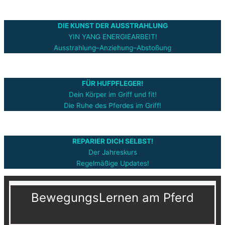
DIE KUNST DER AUSSTRAHLUNG
YIN YANG ENERGIEARBEIT!
Ausstrahlung–Anziehung–Abstoßung
FÜR HUFPFLEGER!
Dein Körper im Griff und fit!
Die Ruhe des Pferdes im Griff!
REPARIER DICH SELBST!
Der Jahreskurs
Regelmäßige Updates!
BewegungsLernen am Pferd