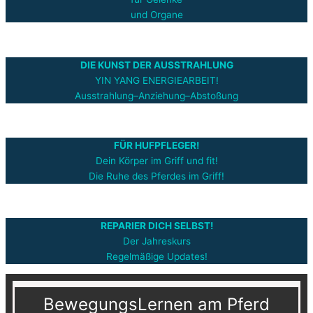
und Organe
DIE KUNST DER AUSSTRAHLUNG
YIN YANG ENERGIEARBEIT!
Ausstrahlung–Anziehung–Abstoßung
FÜR HUFPFLEGER!
Dein Körper im Griff und fit!
Die Ruhe des Pferdes im Griff!
REPARIER DICH SELBST!
Der Jahreskurs
Regelmäßige Updates!
BewegungsLernen am Pferd