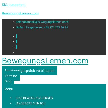
Skip to content
BewegungsLernen.com
rolandpausch@bewegungslernen.com
Rufen Sie gerne an: +49 171 175 88 26
BewegungsLernen.com
Beratungsgespräch vereinbaren
Termine
Blog
Menu
DAS BEWEGUNGSLERNEN
ANGEBOTE MENSCH