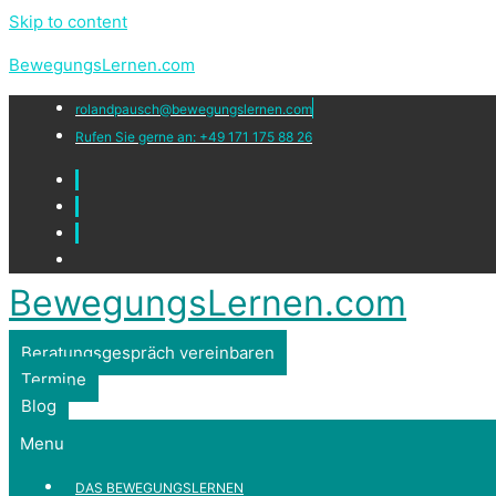
Skip to content
BewegungsLernen.com
rolandpausch@bewegungslernen.com
Rufen Sie gerne an: +49 171 175 88 26
BewegungsLernen.com
Beratungsgespräch vereinbaren
Termine
Blog
Menu
DAS BEWEGUNGSLERNEN