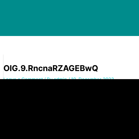
OIG.9.RncnaRZAGEBwQ
Leave a Comment
/ By
admin
/
19. December 2023
←
Previous Media