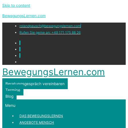
Skip to content
BewegungsLernen.com
rolandpausch@bewegungslernen.com
Rufen Sie gerne an: +49 171 175 88 26
BewegungsLernen.com
Beratungsgespräch vereinbaren
Termine
Blog
Menu
DAS BEWEGUNGSLERNEN
ANGEBOTE MENSCH