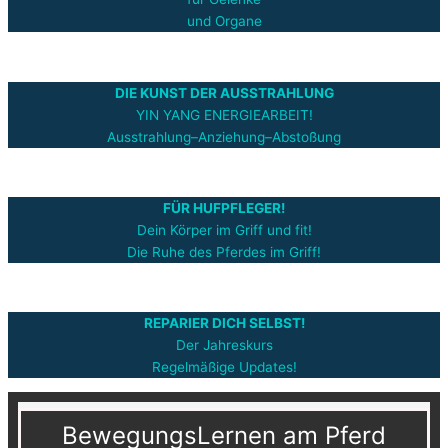
und Organe
DIE KUNST DER AUSSTRAHLUNG
YIN YANG ENERGIEARBEIT!
Ausstrahlung–Anziehung–Abstoßung
FÜR HUFPFLEGER!
Dein Körper im Griff und fit!
Die Ruhe des Pferdes im Griff!
REPARIER DICH SELBST!
Der Jahreskurs
Regelmäßige Updates!
BewegungsLernen am Pferd