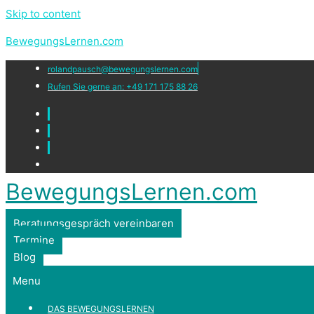
Skip to content
BewegungsLernen.com
rolandpausch@bewegungslernen.com
Rufen Sie gerne an: +49 171 175 88 26
BewegungsLernen.com
Beratungsgespräch vereinbaren
Termine
Blog
Menu
DAS BEWEGUNGSLERNEN