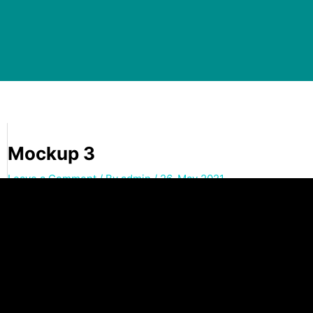
Mockup 3
Leave a Comment
/ By
admin
/
26. May 2021
←
Previous Media