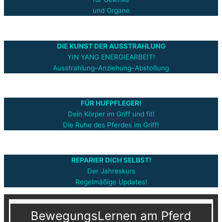
und Organe
DIE KUNST DER AUSSTRAHLUNG
YIN YANG ENERGIEARBEIT!
Ausstrahlung–Anziehung–Abstoßung
FÜR HUFPFLEGER!
Dein Körper im Griff und fit!
Die Ruhe des Pferdes im Griff!
REPARIER DICH SELBST!
Der Jahreskurs
Regelmäßige Updates!
BewegungsLernen am Pferd