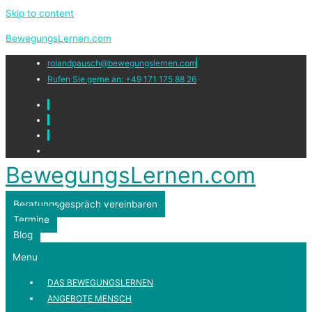
Skip to content
BewegungsLernen.com
rolandpausch@bewegungslernen.com
Rufen Sie gerne an: +49 171 175 88 26
BewegungsLernen.com
Beratungsgespräch vereinbaren
Termine
Blog
Menu
DAS BEWEGUNGSLERNEN
ANGEBOTE MENSCH