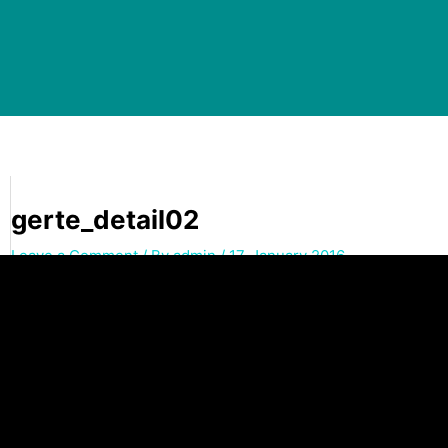
gerte_detail02
Leave a Comment
/ By
admin
/
17. January 2016
←
Previous Media