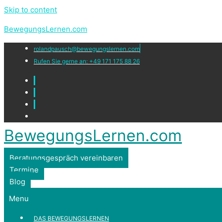
Skip to content
BewegungsLernen.com
rolandpausch@bewegungslernen.com
Rufen Sie gerne an: +49 171 175 88 26
BewegungsLernen.com
Beratungsgespräch vereinbaren
Termine
Blog
Menu
DAS BEWEGUNGSLERNEN