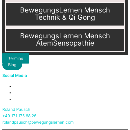
BewegungsLernen Mensch
Technik & Qi Gong
BewegungsLernen Mensch
AtemSensopathie
Termine
Blog
Social Media
Roland Pausch
+49 171 175 88 26
rolandpausch@bewegungslernen.com