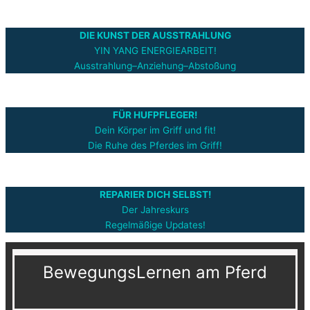
DIE KUNST DER AUSSTRAHLUNG
YIN YANG ENERGIEARBEIT!
Ausstrahlung–Anziehung–Abstoßung
FÜR HUFPFLEGER!
Dein Körper im Griff und fit!
Die Ruhe des Pferdes im Griff!
REPARIER DICH SELBST!
Der Jahreskurs
Regelmäßige Updates!
BewegungsLernen am Pferd