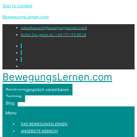
Skip to content
BewegungsLernen.com
rolandpausch@bewegungslernen.com
Rufen Sie gerne an: +49 171 175 88 26
BewegungsLernen.com
Beratungsgespräch vereinbaren
Termine
Blog
Menu
DAS BEWEGUNGSLERNEN
ANGEBOTE MENSCH