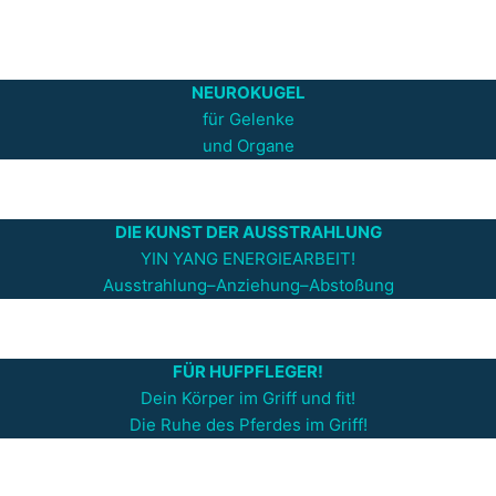
NEUROKUGEL
für Gelenke
und Organe
DIE KUNST DER AUSSTRAHLUNG
YIN YANG ENERGIEARBEIT!
Ausstrahlung–Anziehung–Abstoßung
FÜR HUFPFLEGER!
Dein Körper im Griff und fit!
Die Ruhe des Pferdes im Griff!