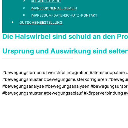
ROLAND PAUSCH
IMPRESSIONEN ALLGEMEIN
IMPRESSUM-DATENSCHUTZ-KONTAKT
GUTSCHEINBESTELLUNG
Die Halswirbel sind schuld an den P
Ursprung und Auswirkung sind selten
————————————————–
#bewegungslernen #zwerchfellintegration #atemsenopathie
#bewegungsmuster #bewegungsmusterkorrigieren #bewegun
#bewegungsanalyse #bewegungsanalysen #bewegungsurspru
#bewegungsmuster #bewegungsablauf #körperverbindung #k