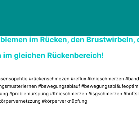
roblemen im Rücken, den Brustwirbeln,
 im gleichen Rückenbereich!
 #sensopahtie #rückenschmezen #reflux #knieschmerzen #ban
gsmusterlernen #bewegungsablauf #bewegungsabläufeoptimi
ng #problemurspung #Knieschmerzen #isgschmerzen #hüfts
örpervernetzzung #körperverknüpfung