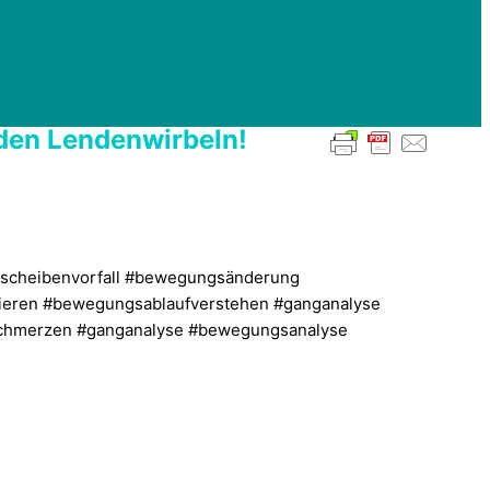
 den Lendenwirbeln!
dscheibenvorfall #bewegungsänderung
eren #bewegungsablaufverstehen #ganganalyse
chmerzen #ganganalyse #bewegungsanalyse