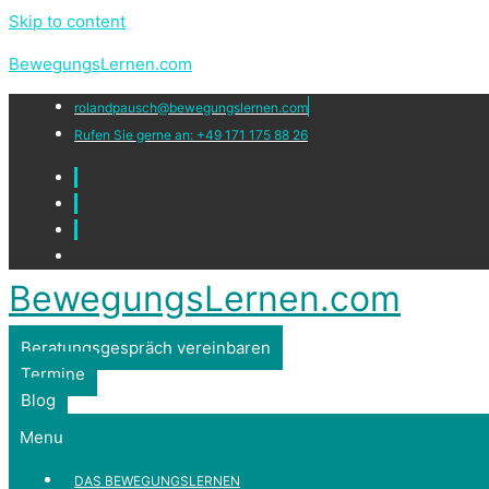
Skip to content
BewegungsLernen.com
rolandpausch@bewegungslernen.com
Rufen Sie gerne an: +49 171 175 88 26
BewegungsLernen.com
Beratungsgespräch vereinbaren
Termine
Blog
Menu
DAS BEWEGUNGSLERNEN