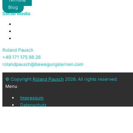
Termine
Blog
Social Media
Roland Pausch
+49 171 175 88 26
rolandpausch@bewegungslernen.com
© Copyright
Roland Pausch
2026. All rights reserved.
Menu
Impressum
Datenschutz
Wir benutzen Cookies um die Nutzerfreundlichkeit der Webseite 
Verstanden
Weitere Informationen