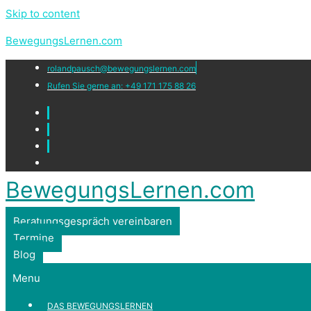
Skip to content
BewegungsLernen.com
rolandpausch@bewegungslernen.com
Rufen Sie gerne an: +49 171 175 88 26
BewegungsLernen.com
Beratungsgespräch vereinbaren
Termine
Blog
Menu
DAS BEWEGUNGSLERNEN