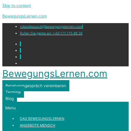
Skip to content
BewegungsLernen.com
rolandpausch@bewegungslernen.com
Rufen Sie gerne an: +49 171 175 88 26
BewegungsLernen.com
Beratungsgespräch vereinbaren
Termine
Blog
Menu
DAS BEWEGUNGSLERNEN
ANGEBOTE MENSCH