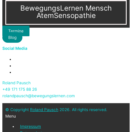
BewegungsLernen Mensch
AtemSensopathie
Termine
Blog
Social Media
Roland Pausch
+49 171 175 88 26
rolandpausch@bewegungslernen.com
© Copyright
Roland Pausch
2026. All rights reserved.
Menu
Impressum