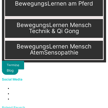
BewegungsLernen am Pferd
BewegungsLernen Mensch
Technik & Qi Gong
BewegungsLernen Mensch
AtemSensopathie
Termine
Blog
Social Media
Roland Pausch