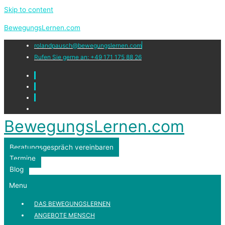
Skip to content
BewegungsLernen.com
rolandpausch@bewegungslernen.com
Rufen Sie gerne an: +49 171 175 88 26
BewegungsLernen.com
Beratungsgespräch vereinbaren
Termine
Blog
Menu
DAS BEWEGUNGSLERNEN
ANGEBOTE MENSCH