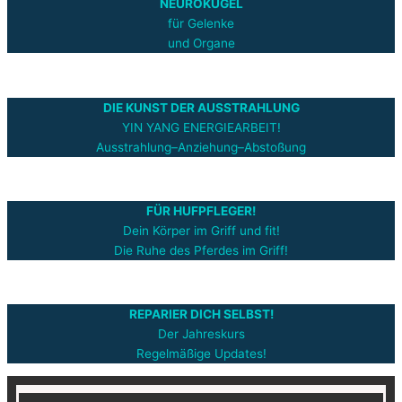
NEUROKUGEL
für Gelenke
und Organe
DIE KUNST DER AUSSTRAHLUNG
YIN YANG ENERGIEARBEIT!
Ausstrahlung–Anziehung–Abstoßung
FÜR HUFPFLEGER!
Dein Körper im Griff und fit!
Die Ruhe des Pferdes im Griff!
REPARIER DICH SELBST!
Der Jahreskurs
Regelmäßige Updates!