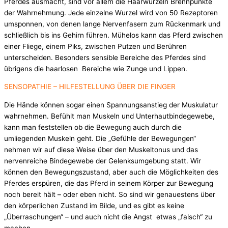
Pferdes ausmacht, sind vor allem die Haarwurzeln Brennpunkte
der Wahrnehmung. Jede einzelne Wurzel wird von 50 Rezeptoren
umsponnen, von denen lange Nervenfasern zum Rückenmark und
schließlich bis ins Gehirn führen. Mühelos kann das Pferd zwischen
einer Fliege, einem Piks, zwischen Putzen und Berühren
unterscheiden. Besonders sensible Bereiche des Pferdes sind
übrigens die haarlosen Bereiche wie Zunge und Lippen.
SENSOPATHIE – HILFESTELLUNG ÜBER DIE FINGER
Die Hände können sogar einen Spannungsanstieg der Muskulatur
wahrnehmen. Befühlt man Muskeln und Unterhautbindegewebe,
kann man feststellen ob die Bewegung auch durch die
umliegenden Muskeln geht. Die „Gefühle der Bewegungen“
nehmen wir auf diese Weise über den Muskeltonus und das
nervenreiche Bindegewebe der Gelenksumgebung statt. Wir
können den Bewegungszustand, aber auch die Möglichkeiten des
Pferdes erspüren, die das Pferd in seinem Körper zur Bewegung
noch bereit hält – oder eben nicht. So sind wir genauestens über
den körperlichen Zustand im Bilde, und es gibt es keine
„Überraschungen“ – und auch nicht die Angst etwas „falsch“ zu