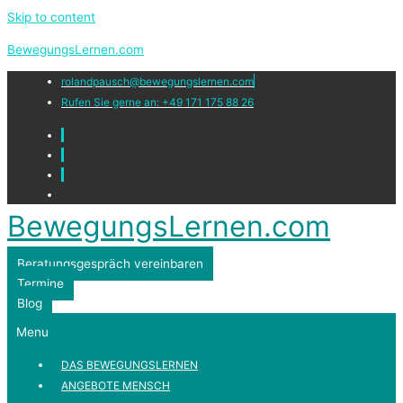
Skip to content
BewegungsLernen.com
rolandpausch@bewegungslernen.com
Rufen Sie gerne an: +49 171 175 88 26
BewegungsLernen.com
Beratungsgespräch vereinbaren
Termine
Blog
Menu
DAS BEWEGUNGSLERNEN
ANGEBOTE MENSCH