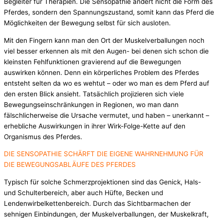
Begleiter für Therapien. Die Sensopathie ändert nicht die Form des
Pferdes, sondern den Spannungszustand, somit kann das Pferd die
Möglichkeiten der Bewegung selbst für sich ausloten.
Mit den Fingern kann man den Ort der Muskelverballungen noch
viel besser erkennen als mit den Augen- bei denen sich schon die
kleinsten Fehlfunktionen gravierend auf die Bewegungen
auswirken können. Denn ein körperliches Problem des Pferdes
entsteht selten da wo es wehtut – oder wo man es dem Pferd auf
den ersten Blick ansieht. Tatsächlich projizieren sich viele
Bewegungseinschränkungen in Regionen, wo man dann
fälschlicherweise die Ursache vermutet, und haben – unerkannt –
erhebliche Auswirkungen in ihrer Wirk-Folge-Kette auf den
Organismus des Pferdes.
DIE SENSOPATHIE SCHÄRFT DIE EIGENE WAHRNEHMUNG FÜR
DIE BEWEGUNGSABLÄUFE DES PFERDES
Typisch für solche Schmerzprojektionen sind das Genick, Hals-
und Schulterbereich, aber auch Hüfte, Becken und
Lendenwirbelkettenbereich. Durch das Sichtbarmachen der
sehnigen Einbindungen, der Muskelverballungen, der Muskelkraft,