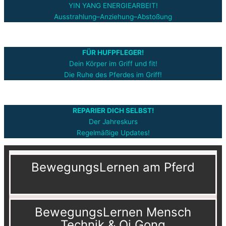
YIN YANG ENERGIEARBEIT!
Ausstrahlung–Anziehung–Abstoßung
FÜR HUFPFLEGER!
Dein Körper im Griff und fit!
Die Ruhe des Pferdes im Griff!
REPARIER DICH SELBST!
Der Jahreskurs
Regelmäßige Updates!
BewegungsLernen am Pferd
BewegungsLernen Mensch
Technik & Qi Gong