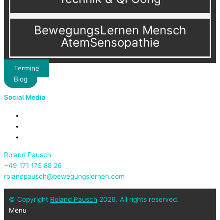
BewegungsLernen Mensch
AtemSensopathie
Termine
Blog
Social Media
Roland Pausch
+49 171 175 88 26
rolandpausch@bewegungslernen.com
© Copyright
Roland Pausch
2026. All rights reserved.
Menu