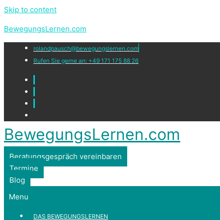
Skip to content
BewegungsLernen.com
rolandpausch@bewegungslernen.com
Rufen Sie gerne an: +49 171 175 88 26
BewegungsLernen.com
Beratungsgespräch vereinbaren
Termine
Blog
Menu
DAS BEWEGUNGSLERNEN