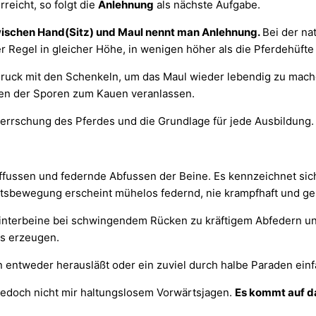
rreicht, so folgt die
Anlehnung
als nächste Aufgabe.
wischen Hand(Sitz) und Maul nennt man Anlehnung.
Bei der na
der Regel in gleicher Höhe, in wenigen höher als die Pferdehüfte
Druck mit den Schenkeln, um das Maul wieder lebendig zu mache
sen der Sporen zum Kauen veranlassen.
herrschung des Pferdes und die Grundlage für jede Ausbildung.
ffussen und federnde Abfussen der Beine. Es kennzeichnet sic
rtsbewegung erscheint mühelos federnd, nie krampfhaft und ge
interbeine bei schwingendem Rücken zu kräftigem Abfedern und
ls erzeugen.
 entweder herausläßt oder ein zuviel durch halbe Paraden einf
jedoch nicht mir haltungslosem Vorwärtsjagen.
Es kommt auf da