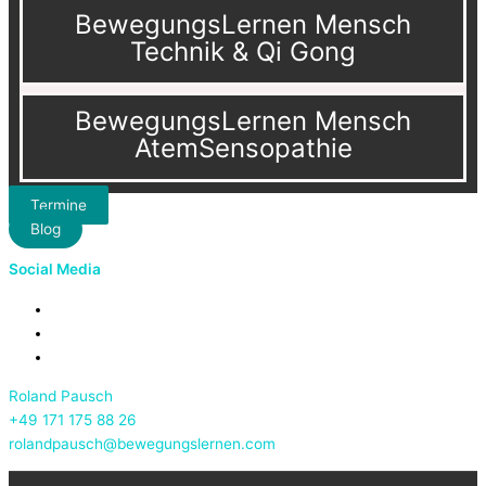
BewegungsLernen Mensch
Technik & Qi Gong
BewegungsLernen Mensch
AtemSensopathie
Termine
Blog
Social Media
Roland Pausch
+49 171 175 88 26
rolandpausch@bewegungslernen.com