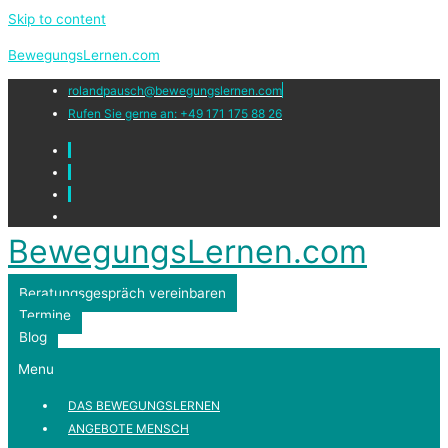
Skip to content
BewegungsLernen.com
rolandpausch@bewegungslernen.com
Rufen Sie gerne an: +49 171 175 88 26
BewegungsLernen.com
Beratungsgespräch vereinbaren
Termine
Blog
Menu
DAS BEWEGUNGSLERNEN
ANGEBOTE MENSCH