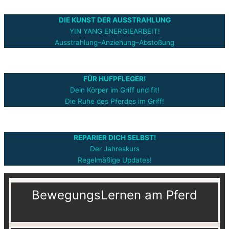
DIE KUNST DER AUSSTRAHLUNG
YIN YANG ENERGIEARBEIT!
Ausstrahlung–Anziehung–Abstoßung
FÜR HUFPFLEGER!
Dein Körper im Griff und fit!
Die Ruhe des Pferdes im Griff!
REPARIER DICH SELBST!
Der Jahreskurs
Regelmäßige Updates!
BewegungsLernen am Pferd