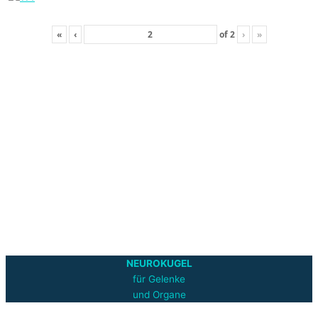
«
‹
of
2
›
»
NEUROKUGEL
für Gelenke
und Organe