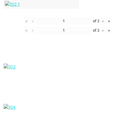
«
‹
of
2
›
»
«
‹
of
2
›
»